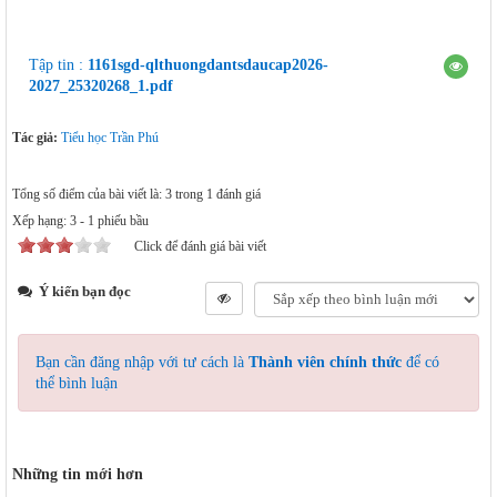
FILE ĐÍNH KÈM
Tập tin :
1161sgd-qlthuongdantsdaucap2026-
2027_25320268_1.pdf
Tác giả:
Tiểu học Trần Phú
Tổng số điểm của bài viết là: 3 trong 1 đánh giá
Xếp hạng:
3
-
1
phiếu bầu
Click để đánh giá bài viết
Ý kiến bạn đọc
Bạn cần đăng nhập với tư cách là
Thành viên chính thức
để có
thể bình luận
Những tin mới hơn