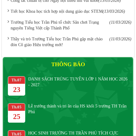
Công tác chuẩn bị cho Ngày hội thiếu nhi vui khỏe
(13/03/2026)
Tiết học Khoa học tích hợp nội dung giáo dục STEM
(13/03/2026)
Trường Tiểu học Trần Phú tổ chức Sân chơi Trạng
(11/03/2026)
nguyên Tiếng Việt cấp Thành Phố
Thầy và trò Trường Tiểu học Trần Phú gặp mặt chào
(11/03/2026)
đón Cô giáo Hiệu trưởng mới!
THÔNG BÁO
DANH SÁCH TRÚNG TUYỂN LỚP 1 NĂM HỌC 2026
Th.07
Th
- 2027
23
Lễ trưởng thành và tri ân của HS khối 5 trường TH Trần
Th.05
Th
Phú
25
HỌC SINH TRƯỜNG TH TRẦN PHÚ TÍCH CỰC
Th.05
Th