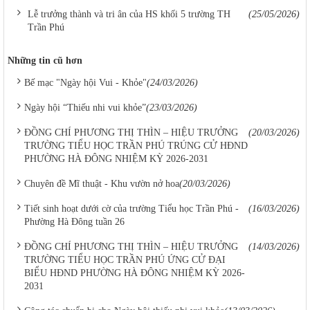
Lễ trưởng thành và tri ân của HS khối 5 trường TH
(25/05/2026)
Trần Phú
Những tin cũ hơn
Bế mạc "Ngày hội Vui - Khỏe"
(24/03/2026)
Ngày hội “Thiếu nhi vui khỏe”
(23/03/2026)
ĐỒNG CHÍ PHƯƠNG THỊ THÌN – HIỆU TRƯỞNG
(20/03/2026)
TRƯỜNG TIỂU HỌC TRẦN PHÚ TRÚNG CỬ HĐND
PHƯỜNG HÀ ĐÔNG NHIỆM KỲ 2026-2031
Chuyên đề Mĩ thuật - Khu vườn nở hoa
(20/03/2026)
Tiết sinh hoạt dưới cờ của trường Tiểu học Trần Phú -
(16/03/2026)
Phường Hà Đông tuần 26
ĐỒNG CHÍ PHƯƠNG THỊ THÌN – HIỆU TRƯỞNG
(14/03/2026)
TRƯỜNG TIỂU HỌC TRẦN PHÚ ỨNG CỬ ĐẠI
BIỂU HĐND PHƯỜNG HÀ ĐÔNG NHIỆM KỲ 2026-
2031