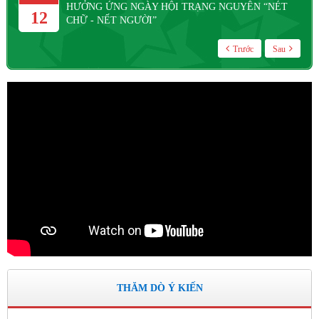
HƯỞNG ỨNG NGÀY HỘI TRẠNG NGUYÊN “NÉT
12
CHỮ - NẾT NGƯỜI”
Trước
Sau
THĂM DÒ Ý KIẾN