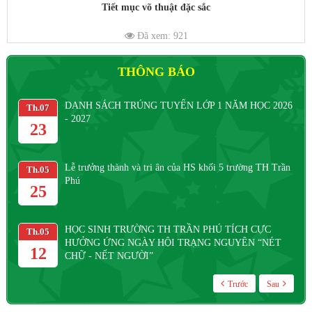
Tiết mục võ thuật đặc sắc
Đã xem: 921
THÔNG BÁO
DANH SÁCH TRÚNG TUYỂN LỚP 1 NĂM HỌC 2026
Th.07
Th
- 2027
23
Lễ trưởng thành và tri ân của HS khối 5 trường TH Trần
Th.05
Th
Phú
25
HỌC SINH TRƯỜNG TH TRẦN PHÚ TÍCH CỰC
Th.05
Th
HƯỞNG ỨNG NGÀY HỘI TRẠNG NGUYÊN “NÉT
12
CHỮ - NẾT NGƯỜI”
Trước
Sau