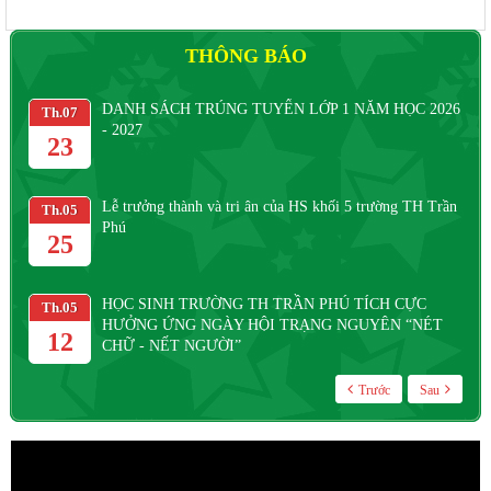
THÔNG BÁO
DANH SÁCH TRÚNG TUYỂN LỚP 1 NĂM HỌC 2026
Th.07
Th
- 2027
23
Lễ trưởng thành và tri ân của HS khối 5 trường TH Trần
Th.05
Th
Phú
25
HỌC SINH TRƯỜNG TH TRẦN PHÚ TÍCH CỰC
Th.05
Th
HƯỞNG ỨNG NGÀY HỘI TRẠNG NGUYÊN “NÉT
12
CHỮ - NẾT NGƯỜI”
Trước
Sau