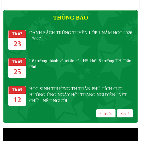
THÔNG BÁO
DANH SÁCH TRÚNG TUYỂN LỚP 1 NĂM HỌC 2026
Th.07
Th
- 2027
23
Lễ trưởng thành và tri ân của HS khối 5 trường TH Trần
Th.05
Th
Phú
25
HỌC SINH TRƯỜNG TH TRẦN PHÚ TÍCH CỰC
Th.05
Th
HƯỞNG ỨNG NGÀY HỘI TRẠNG NGUYÊN “NÉT
12
CHỮ - NẾT NGƯỜI”
Trước
Sau