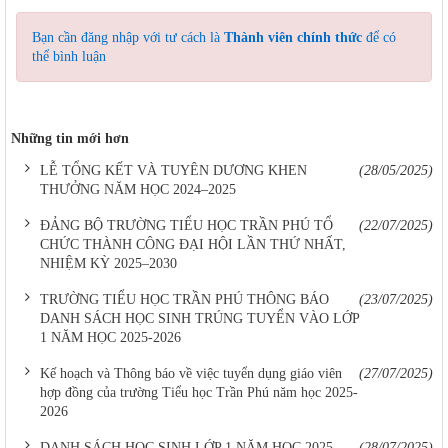
Bạn cần đăng nhập với tư cách là
Thành viên chính thức
để có
thể bình luận
Những tin mới hơn
LỄ TỔNG KẾT VÀ TUYÊN DƯƠNG KHEN
(28/05/2025)
THƯỞNG NĂM HỌC 2024–2025
ĐẢNG BỘ TRƯỜNG TIỂU HỌC TRẦN PHÚ TỔ
(22/07/2025)
CHỨC THÀNH CÔNG ĐẠI HỘI LẦN THỨ NHẤT,
NHIỆM KỲ 2025–2030
TRƯỜNG TIỂU HỌC TRẦN PHÚ THÔNG BÁO
(23/07/2025)
DANH SÁCH HỌC SINH TRÚNG TUYỂN VÀO LỚP
1 NĂM HỌC 2025-2026
Kế hoạch và Thông báo về việc tuyển dụng giáo viên
(27/07/2025)
hợp đồng của trường Tiểu học Trần Phú năm học 2025-
2026
DANH SÁCH HỌC SINH LỚP 1 NĂM HỌC 2025-
(28/07/2025)